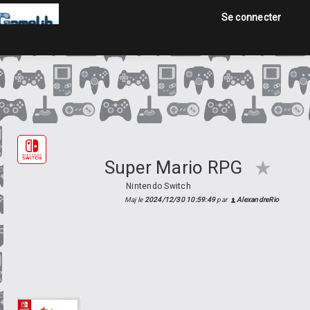
Se connecter
Accueil
Jeux
Annonces
Super Mario RPG
Nintendo Switch
Maj le
2024/12/30 10:59:49
par
AlexandreRio
Se connecter