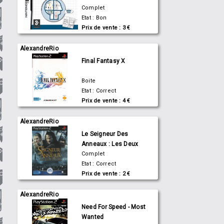
du Dr Kawashima: Quel
Complet
âge a votre cerveau?
Etat : Bon
Prix de vente : 3 €
AlexandreRio
Final Fantasy X
Boite
Etat : Correct
Prix de vente : 4 €
AlexandreRio
Le Seigneur Des
Anneaux : Les Deux
Tours
Complet
Etat : Correct
Prix de vente : 2 €
AlexandreRio
Need For Speed - Most
Wanted