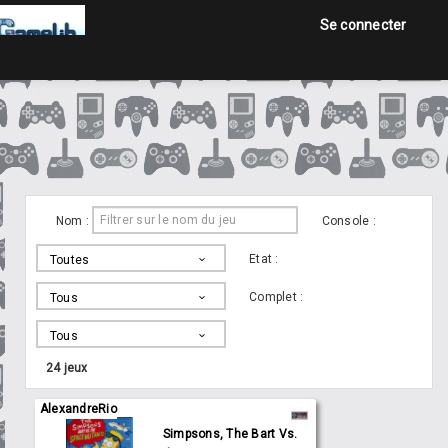
Se connecter
Accueil
Jeux
Annonces
Nom :
Console :
Etat :
Toutes
Se connecter
Complet :
Tous
Tous
24
jeux
AlexandreRio
Simpsons, The Bart Vs.