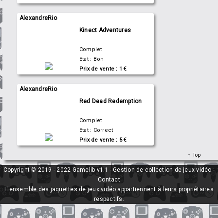
AlexandreRio
Kinect Adventures
Complet
Etat : Bon
Prix de vente : 1 €
AlexandreRio
Red Dead Redemption
Complet
Etat : Correct
Prix de vente : 5 €
Top
Copyright © 2019 - 2022 Gamelib v1.1 - Gestion de collection de jeux vidéo -
Contact
L'ensemble des jaquettes de jeux vidéo appartiennent à leurs propriétaires
respectifs.